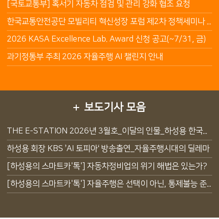
[국토교통부] 혹서기 자동차 점검 및 관리 강화 협조 요청
한국교통안전공단 모빌리티 혁신성장 포럼 제2차 정책세미나 안내
2026 KASA Excellence Lab. Award 신청 공고(~7/31, 금)
과기정통부 주최 2026 자율주행 AI 챌린지 안내
보도기사 모음
THE E-STATION 2026년 3월호_이달의 인물_하성용 한국자동차모빌리티안전학회 회장
하성용 회장 KBS ’AI 토피아‘ 방송출연_자율주행시대의 딜레마
[하성용의 스마트카'톡'] 자동차정비업의 위기 해법은 있는가?
[하성용의 스마트카'톡'] 자율주행은 선택이 아닌, 통제불능 준공영제 수술할 유일한 해법