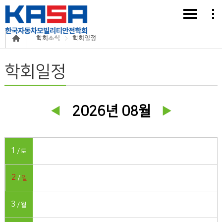
학회소식
학회일정
학회일정
2026년 08월
1
토
2
일
3
월