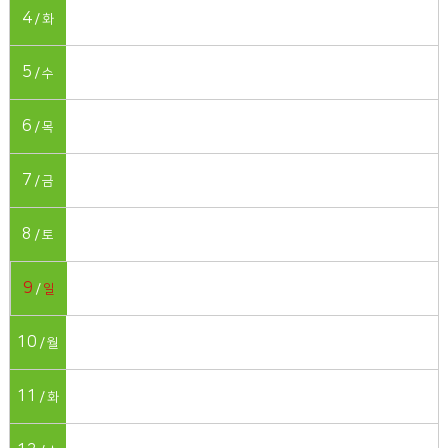
4
화
5
수
6
목
7
금
8
토
9
일
10
월
11
화