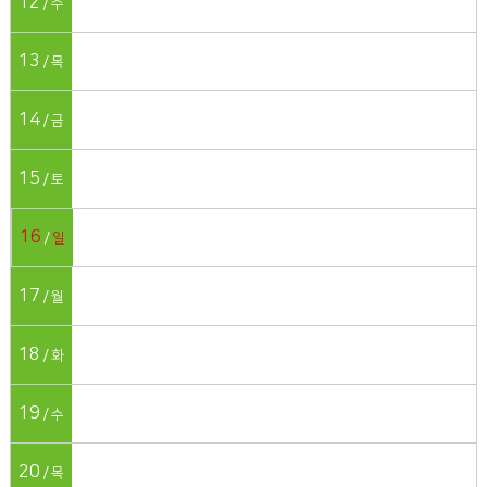
12
수
13
목
14
금
15
토
16
일
17
월
18
화
19
수
20
목