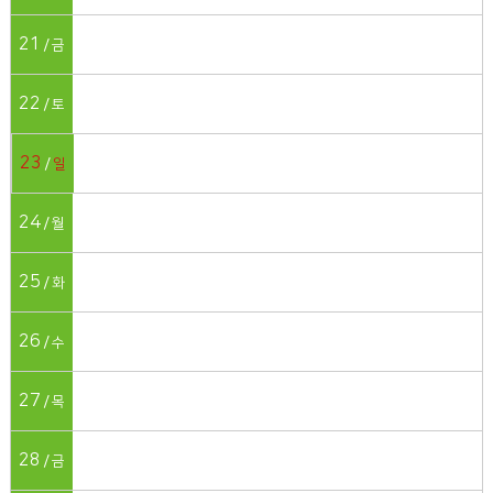
21
금
22
토
23
일
24
월
25
화
26
수
27
목
28
금