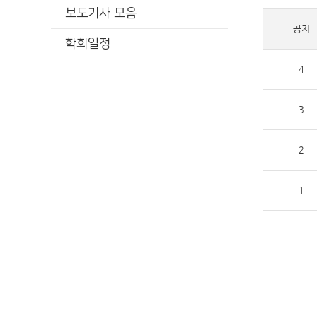
보도기사 모음
공지
학회일정
4
3
2
1