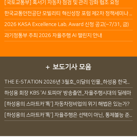
[국토교통부] 혹서기 자동차 점검 및 관리 강화 협조 요청
한국교통안전공단 모빌리티 혁신성장 포럼 제2차 정책세미나 안내
2026 KASA Excellence Lab. Award 신청 공고(~7/31, 금)
과기정통부 주최 2026 자율주행 AI 챌린지 안내
보도기사 모음
THE E-STATION 2026년 3월호_이달의 인물_하성용 한국자동차모빌리티안전학회 회장
하성용 회장 KBS ’AI 토피아‘ 방송출연_자율주행시대의 딜레마
[하성용의 스마트카'톡'] 자동차정비업의 위기 해법은 있는가?
[하성용의 스마트카'톡'] 자율주행은 선택이 아닌, 통제불능 준공영제 수술할 유일한 해법